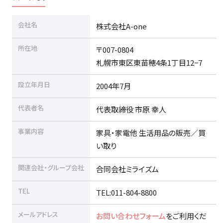
会社名
株式会社A-one
所在地
〒007-0804
札幌市東区東苗穂4条1丁目12−7
設立年月日
2004年7月
代表者名
代表取締役 市原 幸人
事業内容
家具・家電他 生活用品の販売／買
い取り
関連会社・グループ会社
合同会社ミライズム
TEL
TEL:011-804-8800
メールアドレス
お問い合わせフォーム
をご利用くだ