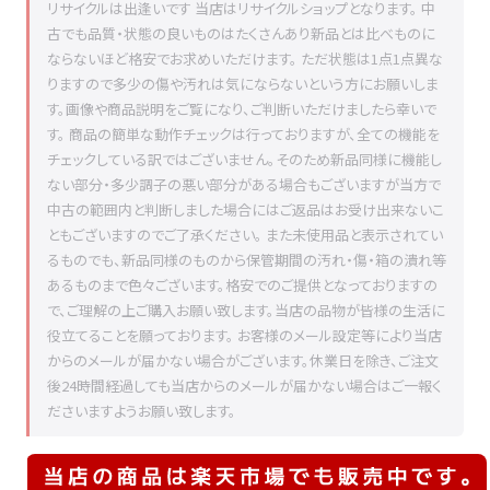
リサイクルは出逢いです 当店はリサイクルショップとなります。 中
古でも品質・状態の良いものはたくさんあり新品とは比べものに
ならないほど格安でお求めいただけます。 ただ状態は1点1点異な
りますので多少の傷や汚れは気にならないという方にお願いしま
す。画像や商品説明をご覧になり、ご判断いただけましたら幸いで
す。 商品の簡単な動作チェックは行っておりますが、全ての機能を
チェックしている訳ではございません。そのため新品同様に機能し
ない部分・多少調子の悪い部分がある場合もございますが当方で
中古の範囲内と判断しました場合にはご返品はお受け出来ないこ
ともございますのでご了承ください。 また未使用品と表示されてい
るものでも、新品同様のものから保管期間の汚れ・傷・箱の潰れ等
あるものまで色々ございます。格安でのご提供となっておりますの
で、ご理解の上ご購入お願い致します。当店の品物が皆様の生活に
役立てることを願っております。 お客様のメール設定等により当店
からのメールが届かない場合がございます。休業日を除き、ご注文
後24時間経過しても当店からのメールが届かない場合はご一報く
ださいますようお願い致します。