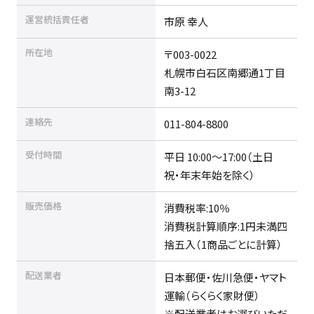
運営統括責任者
市原 幸人
所在地
〒003-0022
札幌市白石区南郷通1丁目
南3-12
連絡先
011-804-8800
受付時間
平日 10:00〜17:00（土日
祝・年末年始を除く）
販売価格
消費税率:10％
消費税計算順序:1円未満四
捨五入（1商品ごとに計算）
配送業者
日本郵便・佐川急便・ヤマト
運輸（らくらく家財便）
※配送業者はお選びいただ